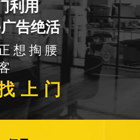
门利用
le广告绝活
正想掏腰
客
找上门