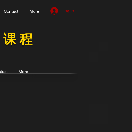
Log In
Contact
More
告课程
tact
More