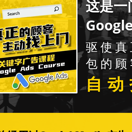
这是一
Goog
驱使真
包的顾
自动